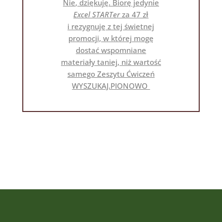
Nie
,
dziękuję
. B
iorę jedynie
Excel
STARTer
za 47 zł
i rezygnuję z tej świetnej
promocji, w której
mogę
dostać wspomniane
materiały taniej, niż
wartość
samego
Zeszyt
u
Ćwiczeń
WYSZUKAJ.PIONOWO