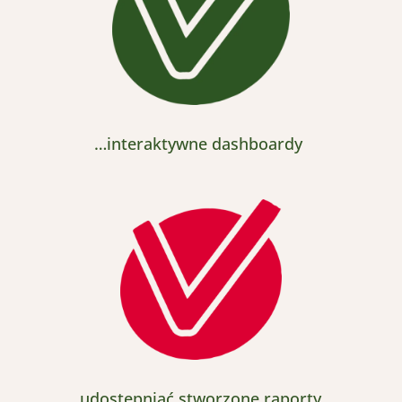
…interaktywne
dashboardy
udostępniać stworzone raporty