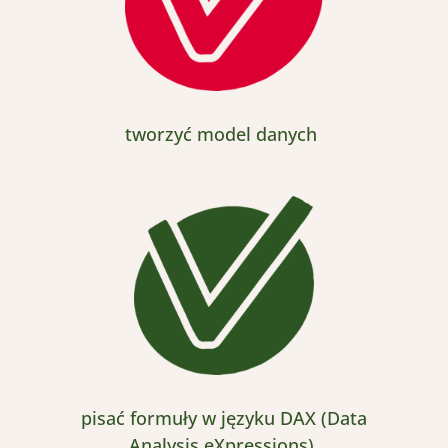
t
worzyć model danych
p
isać formuły w języku DAX (Data
Analysis
eXpressions
)