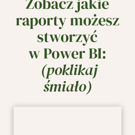
Zobacz jakie
raporty
możesz
stworzyć
w Power B
I
:
(poklikaj
śmiało)