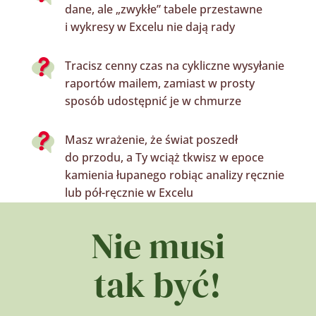
dane, ale
„zwykłe” tabele przestawne
i wykresy w Excelu
nie dają rady
Tracisz cenny czas na cykliczne
wysy
łanie
raportów
mailem
, zamiast w prosty
sposób udostępni
ć je
w chmurze
Masz wrażenie, że świat poszedł
do przodu, a Ty wciąż tkwisz w epoce
kamienia łupanego
robiąc analizy
ręczn
ie
lub
pół-ręczn
i
e
w Excelu
Nie musi
tak być!