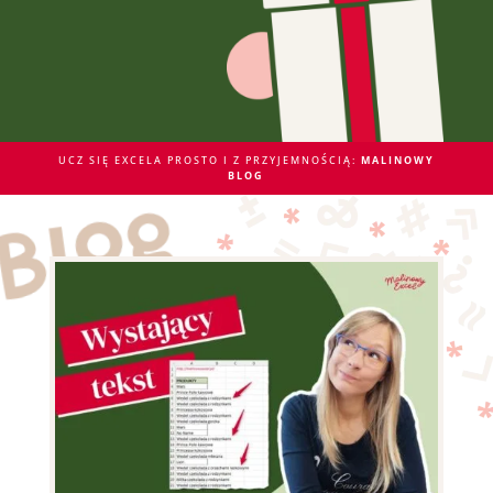
UCZ SIĘ EXCELA PROSTO I Z PRZYJEMNOŚCIĄ:
MALINOWY
BLOG