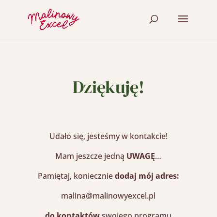
Dziękuję!
Udało się, jesteśmy w kontakcie!
Mam jeszcze jedną
UWAGĘ
…
Pamiętaj, koniecznie
dodaj mój adres:
malina@malinowyexcel.pl
do kontaktów
swojego programu