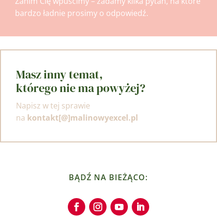
Zanim Cię wpuścimy – zadamy kilka pytań, na które
bardzo ładnie prosimy o odpowiedź.
Masz inny temat,
którego nie ma powyżej?
Napisz w tej sprawie
na
kontakt[@]malinowyexcel.pl
BĄDŹ NA BIEŻĄCO: