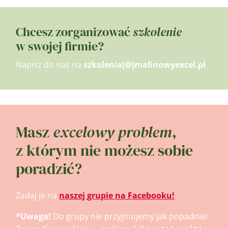
Chcesz zorganizować
szkolenie
w swojej firmie?
Napisz do nas na
szkolenia[@]malinowyexcel.pl
Masz
excelowy problem
,
z którym nie możesz sobie
poradzić?
Zadaj je na
naszej grupie na Facebooku!
*Uwaga!
Do grupy nie przyjmujemy jak popadnie!