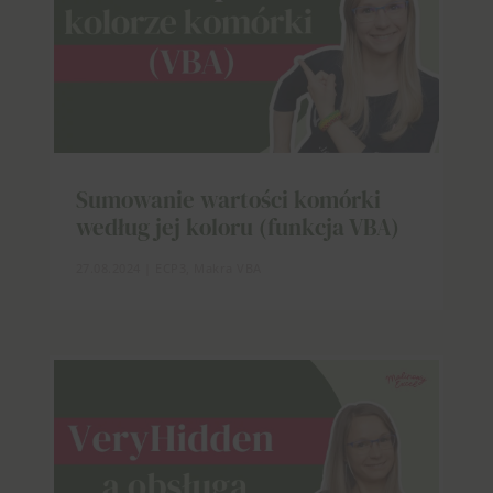
Sumowanie wartości komórki
według jej koloru (funkcja VBA)
27.08.2024
|
ECP3
,
Makra VBA