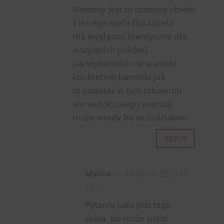
Niestety jest to osazony obiekt
z innego exela (bo tabela
ma wyglądać identyczne dla
wszystkich plików).
Jak wyświetlić nie wartość
konkretnej komórki jak
to podałaś w tym szkoleniu
ale widok całego wiersza
może wtedy bo to zadziałało.
REPLY
Malina
on 4 kwietnia 2020 at
11:47
Pytanie jaka jest tego
skala, bo może pójść