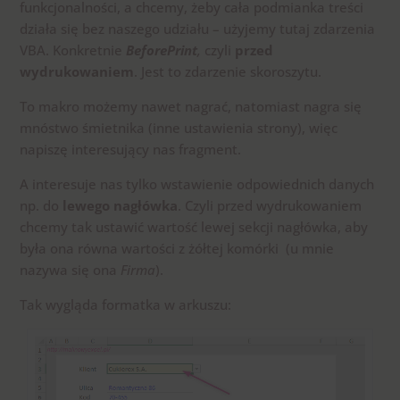
funkcjonalności, a chcemy, żeby cała podmianka treści
działa się bez naszego udziału – użyjemy tutaj zdarzenia
VBA. Konkretnie
BeforePrint
,
czyli
przed
wydrukowaniem
. Jest to zdarzenie skoroszytu.
To makro możemy nawet nagrać, natomiast nagra się
mnóstwo śmietnika (inne ustawienia strony), więc
napiszę interesujący nas fragment.
A interesuje nas tylko wstawienie odpowiednich danych
np. do
lewego nagłówka
. Czyli przed wydrukowaniem
chcemy tak ustawić wartość lewej sekcji nagłówka, aby
była ona równa wartości z żółtej komórki (u mnie
nazywa się ona
Firma
).
Tak wygląda formatka w arkuszu: