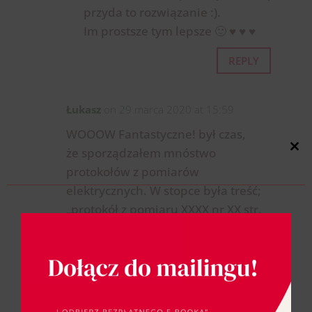
przyda to rozwiązanie :).
Im prostsze tym lepsze 🙂 ♥ ♥ ♥
REPLY
Łukasz
on 29 marca 2020 at 15:59
WOOOW Fantastyczne! był czas,
Close
że sporządzałem mnóstwo
this
protokołów z pomiarów
modul
elektrycznych. W stopce była treść;
„protokół z pomiaru XXXX nr XX str.
x/x” jak ja to wtedy chciałem
zautomatyzować.. zwłaszcza,
że nowe protokoły powstawały
z kopii innych i były
tylko uzupełniane..