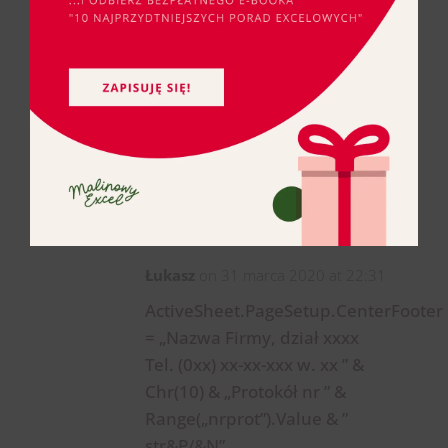
REPLY
Malina
on 29 marca 2020 at 19:55
Cieszę się :). Mam nadzieję,
że teraz też Ci się to przyda 🙂
REPLY
Łukasz
on 31 marca 2020 at 22:31
ActiveSheet.PageSetup.CenterFooter
= „Nazwa Firmy, dział xxxx
Tel. (0xx) xx-xx-xxx w. xx ” &
Chr(10) & „Protokół nr ” &
Range(„nrprot”).Value & ”
str&P/&N”