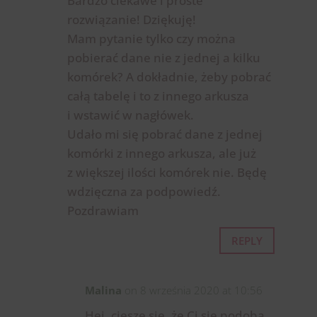
Bardzo ciekawe i proste
rozwiązanie! Dziękuję!
Mam pytanie tylko czy można
pobierać dane nie z jednej a kilku
komórek? A dokładnie, żeby pobrać
całą tabelę i to z innego arkusza
i wstawić w nagłówek.
Udało mi się pobrać dane z jednej
komórki z innego arkusza, ale już
z większej ilości komórek nie. Będę
wdzięczna za podpowiedź.
Pozdrawiam
REPLY
Malina
on 8 września 2020 at 10:56
Hej, cieszę się, że Ci się podoba.