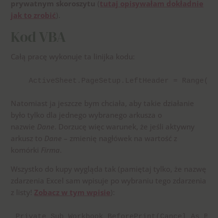
prywatnym skoroszytu
(
tutaj opisywałam dokładnie
jak to zrobić
).
Kod VBA
Całą pracę wykonuje ta linijka kodu:
   ActiveSheet.PageSetup.LeftHeader = Range("F
Natomiast ja jeszcze bym chciała, aby takie działanie
było tylko dla jednego wybranego arkusza o
nazwie
Dane
. Dorzucę więc warunek, że jeśli aktywny
arkusz to
Dane
– zmienię nagłówek na wartość z
komórki
Firma
.
Wszystko do kupy wygląda tak (pamiętaj tylko, że nazwę
zdarzenia Excel sam wpisuje po wybraniu tego zdarzenia
z listy!
Zobacz w tym wpisie
):
Private Sub Workbook_BeforePrint(Cancel As Bool