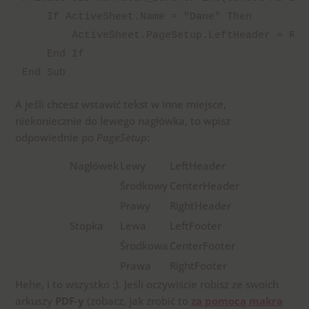
    If ActiveSheet.Name = "Dane" Then

        ActiveSheet.PageSetup.LeftHeader = Ran
    End If

End Sub
A jeśli chcesz wstawić tekst w inne miejsce,
niekoniecznie do lewego nagłówka, to wpisz
odpowiednie po
PageSetup
:
Nagłówek
Lewy
LeftHeader
Środkowy
CenterHeader
Prawy
RightHeader
Stopka
Lewa
LeftFooter
Środkowa
CenterFooter
Prawa
RightFooter
Hehe, i to wszystko :). Jeśli oczywiście robisz ze swoich
arkuszy
PDF-y
(zobacz, jak zrobić to
za pomocą makra