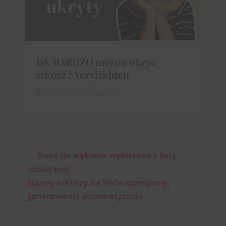
Jak BARDZO można ukryć
arkusz? VeryHidden
11.06.2024
|
ECP3
,
Makra VBA
←
Dane do wykresu wybierane z listy
rozwijanej
Nazwy arkuszy na liście rozwijanej,
generowanej automatycznie
→