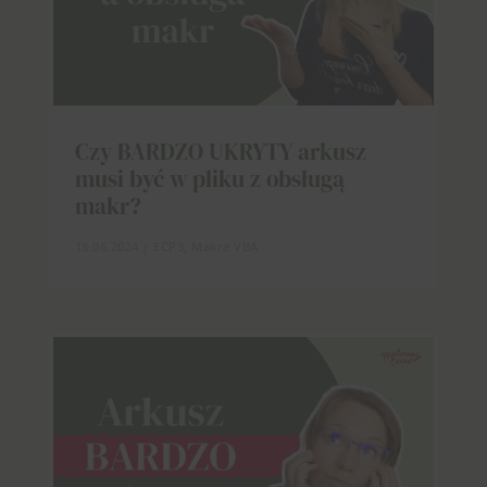
Czy BARDZO UKRYTY arkusz
musi być w pliku z obsługą
makr?
18.06.2024
|
ECP3
,
Makra VBA