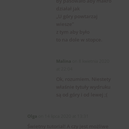
by pasowało aby makro
działał jak
„U góry powtarzaj
wiesze”
z tym aby było
to na dole w stopce.
Malina
on 8 kwietnia 2020
at 22:04
Ok, rozumiem. Niestety
właśnie tytuły wydruku
są od góry i od lewej ;(
Olga
on 14 lipca 2020 at 13:31
Świetny tutorial! A czy jest możliwe