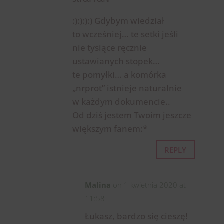
:):):):) Gdybym wiedział
to wcześniej… te setki jeśli
nie tysiące ręcznie
ustawianych stopek…
te pomyłki… a komórka
„nrprot” istnieje naturalnie
w każdym dokumencie..
Od dziś jestem Twoim jeszcze
większym fanem:*
REPLY
Malina
on 1 kwietnia 2020 at
11:58
Łukasz, bardzo się cieszę!