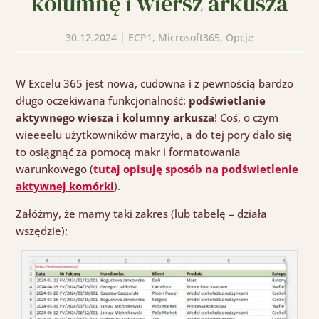
kolumnę i wiersz arkusza
30.12.2024
|
ECP1
,
Microsoft365
,
Opcje
W Excelu 365 jest nowa, cudowna i z pewnością bardzo
długo oczekiwana funkcjonalność:
podświetlanie
aktywnego wiesza i kolumny arkusza
! Coś, o czym
wieeeelu użytkowników marzyło, a do tej pory dało się
to osiągnąć za pomocą makr i formatowania
warunkowego (
tutaj opisuję sposób na podświetlenie
aktywnej komórki
).
Załóżmy, że mamy taki zakres (lub tabelę – działa
wszędzie):