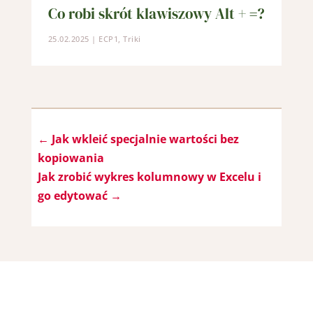
Co robi skrót klawiszowy Alt + =?
25.02.2025
|
ECP1
,
Triki
←
Jak wkleić specjalnie wartości bez
kopiowania
Jak zrobić wykres kolumnowy w Excelu i
go edytować
→