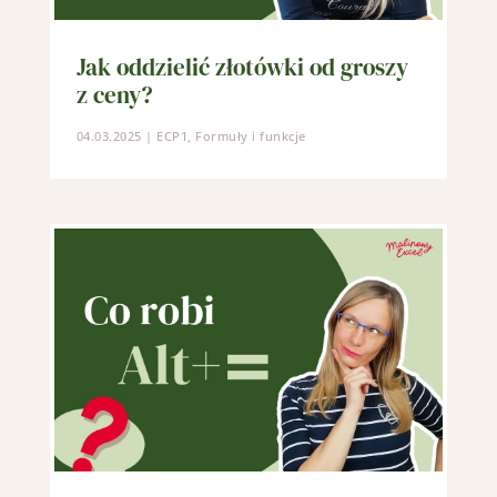
Jak oddzielić złotówki od groszy
z ceny?
04.03.2025
|
ECP1
,
Formuły i funkcje