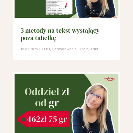
3 metody na tekst wystający
poza tabelkę
18.03.2025
|
ECP1
,
Formatowanie
,
Opcje
,
Triki