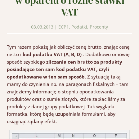
w oparciu o różne stawki
VAT
03.03.2013
|
ECP1
,
Podatki
,
Procenty
Tym razem pokażę jak obliczyć cenę brutto, znając cenę
netto i
kod podatku VAT (A, B, D)
. Dodatkowo omówię
sposób szybkiego
zliczania cen brutto za produkty
posiadające ten sam kod podatku VAT, czyli
opodatkowane w ten sam sposób
. Z sytuacją taką
mamy do czynienia np. na paragonach fiskalnych – tam
znajdziemy informację o stopniu opodatkowania
produktów oraz o sumie złotych, które zapłaciliśmy za
produkty z danej grupy podatkowej. Tak wygląda
formatka, którą będę uzupełniała formułami, aby
osiągnąć żądany efekt.