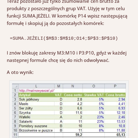
Teraz pozostało już tylko zsumowanie cen brutto za
produkty z poszczególnych grup VAT. Użyję w tym celu
funkcji SUMA.JEŻELI. W komórkę P14 wpisz następującą
formułę i skopiuj ją do pozostałych komórek:
=SUMA.JEŻELI($M$3:$M$10;O14;$P$3:$P$10)
I znów blokuję zakresy M3:M10 i P3:P10, gdyż w każdej
następnej formule chcę się do nich odwoływać.
A oto wynik: