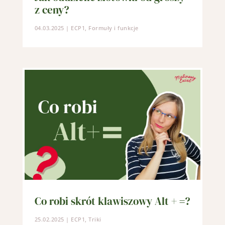
z ceny?
04.03.2025
|
ECP1
,
Formuły i funkcje
Co robi skrót klawiszowy Alt + =?
25.02.2025
|
ECP1
,
Triki