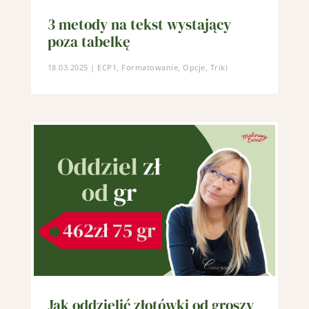
3 metody na tekst wystający
poza tabelkę
18.03.2025
|
ECP1
,
Formatowanie
,
Opcje
,
Triki
Jak oddzielić złotówki od groszy