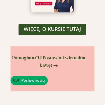
WIĘCEJ O KURSIE TUTAJ
Close
Pomogłam Ci? Postaw mi wirtualną
this
module
kawę! →