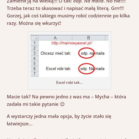
Zamienił ją na wielką!!! O tak:
odp. Na maila
. No nie!!!!
Trzeba teraz to skasować i napisać małą literą. Grrr!!!
Gorzej, jak coś takiego musimy robić codziennie po kilka
razy. Można się wkurzyć!
Excel robi tak…
Macie tak? Na pewno jedno z was ma – Mycha – która
zadała mi takie pytanie 😉
A wystarczy jedna mała opcja, by życie stało się
łatwiejsze…