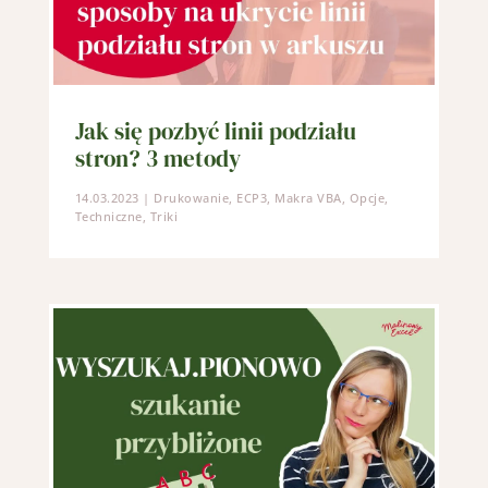
Jak się pozbyć linii podziału
stron? 3 metody
14.03.2023
|
Drukowanie
,
ECP3
,
Makra VBA
,
Opcje
,
Techniczne
,
Triki