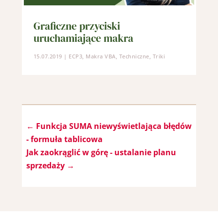
Graficzne przyciski
uruchamiające makra
15.07.2019
|
ECP3
,
Makra VBA
,
Techniczne
,
Triki
←
Funkcja SUMA niewyświetlająca błędów
- formuła tablicowa
Jak zaokrąglić w górę - ustalanie planu
sprzedaży
→