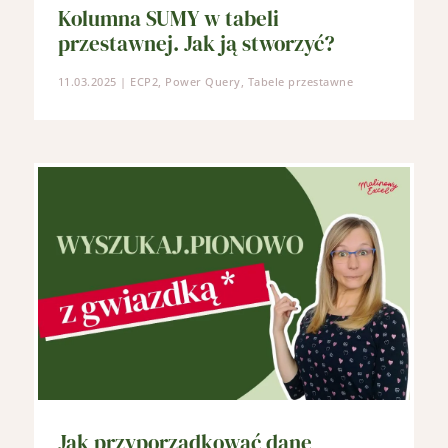
Kolumna SUMY w tabeli
przestawnej. Jak ją stworzyć?
11.03.2025
|
ECP2
,
Power Query
,
Tabele przestawne
Jak przyporządkować dane