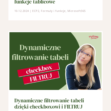
funkcje tablicowe
10.12.2024
|
ECP2
,
Formuły i funkcje
,
Microsoft365
Dynamiczne filtrowanie tabeli
dzięki checkboxowi i FILTRUJ