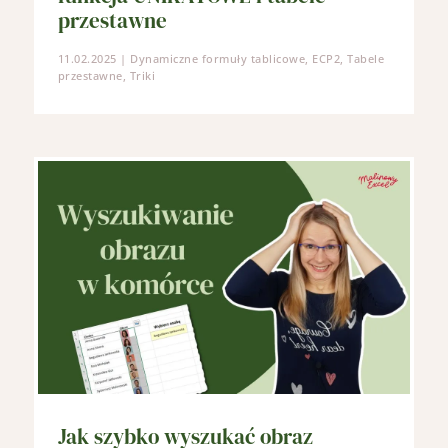
przestawne
11.02.2025
|
Dynamiczne formuły tablicowe
,
ECP2
,
Tabele
przestawne
,
Triki
Jak szybko wyszukać obraz