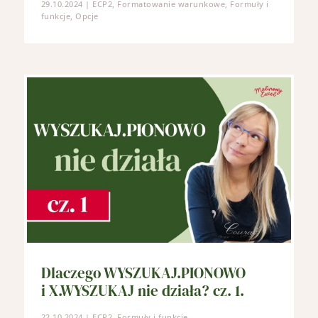
29.10.2024
|
ECP2
,
Formatowanie warunkowe
,
Formuły i
funkcje
,
Opcje
Dlaczego WYSZUKAJ.PIONOWO
i X.WYSZUKAJ nie działa? cz. 1.
22.10.2024
|
ECP2
,
Formuły i funkcje