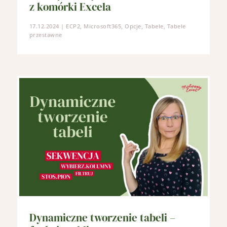
z komórki Excela
17.12.2024
|
ECP2
,
Microsoft365
,
Opcje
,
Tabele
,
Tabele
przestawne
Dynamiczne tworzenie tabeli –