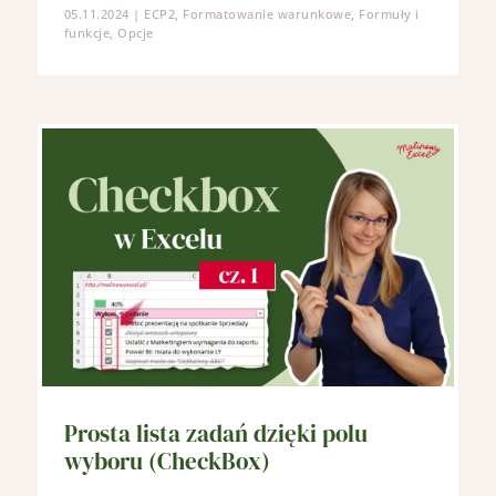
05.11.2024
|
ECP2
,
Formatowanie warunkowe
,
Formuły i
funkcje
,
Opcje
Prosta lista zadań dzięki polu
wyboru (CheckBox)