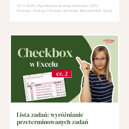
19.11.2024
|
Dynamiczne formuły tablicowe
,
ECP2
,
Formuły i funkcje
,
Formuły tablicowe
,
Microsoft365
,
Opcje
Lista zadań: wyróżnianie
przeterminowanych zadań