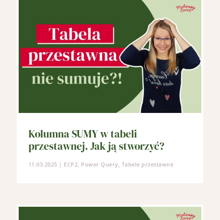
Kolumna SUMY w tabeli
przestawnej. Jak ją stworzyć?
11.03.2025
|
ECP2
,
Power Query
,
Tabele przestawne