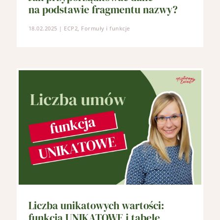
na podstawie fragmentu nazwy?
18.02.2025
|
ECP2
,
Formuły i funkcje
Liczba unikatowych wartości:
funkcja UNIKATOWE i tabele