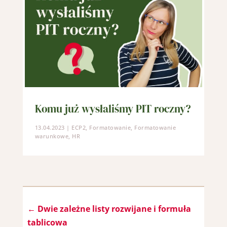
Komu już wysłaliśmy PIT roczny?
13.04.2023
|
ECP2
,
Formatowanie
,
Formatowanie
warunkowe
,
HR
←
Dwie zależne listy rozwijane i formuła
tablicowa