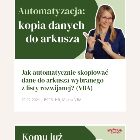
Jak automatycznie skopiować
dane do arkusza wybranego
z listy rozwijanej? (VBA)
20.02.2024
|
ECP3
,
HR
,
Makra VBA