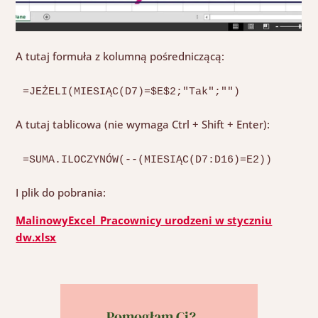
A tutaj formuła z kolumną pośredniczącą:
=JEŻELI(MIESIĄC(D7)=$E$2;"Tak";"")
A tutaj tablicowa (nie wymaga Ctrl + Shift + Enter):
=SUMA.ILOCZYNÓW(--(MIESIĄC(D7:D16)=E2))
I plik do pobrania:
MalinowyExcel_Pracownicy urodzeni w styczniu
dw.xlsx
Pomogłam Ci?