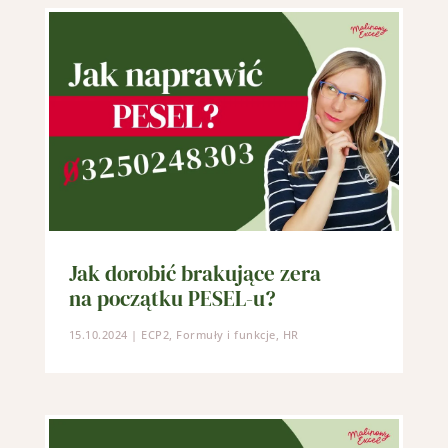
Jak dorobić brakujące zera
na początku PESEL-u?
15.10.2024
|
ECP2
,
Formuły i funkcje
,
HR
Close
this
modul