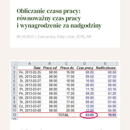
Obliczanie czasu pracy:
równoważny czas pracy
i wynagrodzenie za nadgodziny
05.10.2013
|
Czas pracy
,
Daty i czas
,
ECP2
,
HR