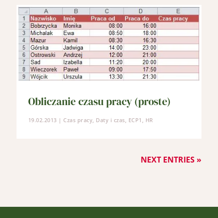
Obliczanie czasu pracy (proste)
19.02.2013
|
Czas pracy
,
Daty i czas
,
ECP1
,
HR
NEXT ENTRIES »