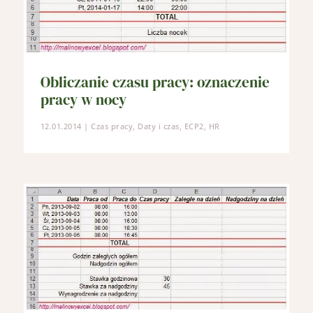
Obliczanie czasu pracy: oznaczenie
pracy w nocy
12.01.2014
|
Czas pracy
,
Daty i czas
,
ECP2
,
HR