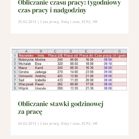
Obliczanie czasu pracy: tygodniowy
czas pracy i nadgodziny
25.02.2013
|
Czas pracy
,
Daty i czas
,
ECP2
,
HR
Obliczanie stawki godzinowej
za pracę
24.02.2013
|
Czas pracy
,
Daty i czas
,
ECP2
,
HR