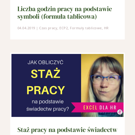
Liczba godzin pracy na podstawie
symboli (formuła tablicowa)
04.04.2019
|
Czas pracy
,
ECP2
,
Formuły tablicowe
,
HR
Staż pracy na podstawie świadectw