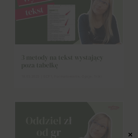
3 metody na tekst wystający
poza tabelkę
18.03.2025
|
ECP1
,
Formatowanie
,
Opcje
,
Triki
Close