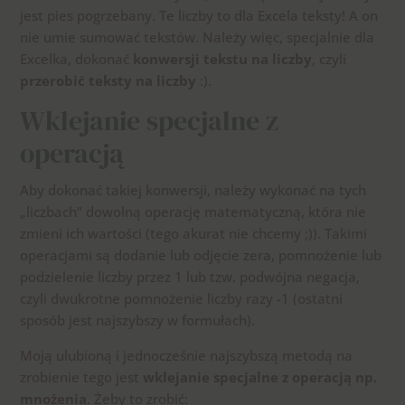
jest pies pogrzebany. Te liczby to dla Excela teksty! A on
nie umie sumować tekstów. Należy więc, specjalnie dla
Excelka, dokonać
konwersji tekstu na liczby
, czyli
przerobić teksty na liczby
:).
Wklejanie specjalne z
operacją
Aby dokonać takiej konwersji, należy wykonać na tych
„liczbach” dowolną operację matematyczną, która nie
zmieni ich wartości (tego akurat nie chcemy ;)). Takimi
operacjami są dodanie lub odjęcie zera, pomnożenie lub
podzielenie liczby przez 1 lub tzw. podwójna negacja,
czyli dwukrotne pomnożenie liczby razy -1 (ostatni
sposób jest najszybszy w formułach).
Moją ulubioną i jednocześnie najszybszą metodą na
zrobienie tego jest
wklejanie specjalne z operacją np.
mnożenia
. Żeby to zrobić: