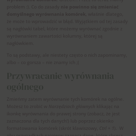
problem :). Co do zasady
nie powinno się zmieniać
domyślnego wyrównania komórek
, właśnie dlatego,
że może to wprowadzić w błąd. Wyjątkiem od tej zasady
są nagłówki tabel, które możemy wyrównać zgodnie z
wyrównaniem zawartości kolumny, której są
nagłówkiem.
To są podstawy, ale niestety często o nich zapominamy,
albo – co gorsza – nie znamy ich ;(
Przywracanie wyrównania
ogólnego
Zmieńmy zatem wyrównanie tych komórek na ogólne.
Możesz to zrobić w
Narzędziach głównych
klikając na
ikonkę wyrównania do prawej strony (zobacz, że jest
zaznaczona dla tych danych!) lub poprzez okienko
formatowania komórek (skrót klawiszowy,
Ctrl + 1
). W
obu przypadkach najpierw zaznacz dane, które chcesz