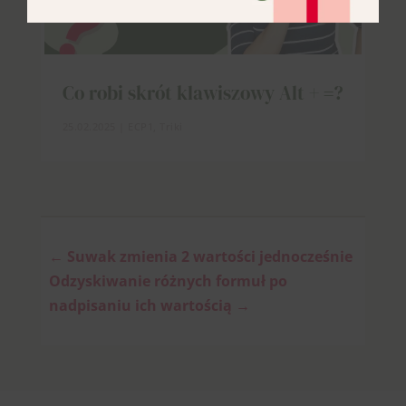
Co robi skrót klawiszowy Alt + =?
25.02.2025
|
ECP1
,
Triki
←
Suwak zmienia 2 wartości jednocześnie
Odzyskiwanie różnych formuł po
nadpisaniu ich wartością
→