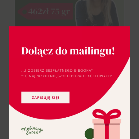
this
modul
Jak oddzielić złotówki od groszy
z ceny?
04.03.2025
|
ECP1
,
Formuły i funkcje