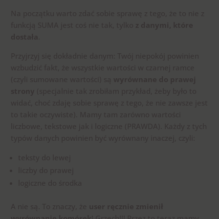
Na początku warto zdać sobie sprawę z tego, że to nie z
funkcją SUMA jest coś nie tak, tylko
z danymi, które
dostała
.
Przyjrzyj się dokładnie danym: Twój niepokój powinien
wzbudzić fakt, że wszystkie wartości w czarnej ramce
(czyli sumowane wartości) są
wyrównane do prawej
strony
(specjalnie tak zrobiłam przykład, żeby było to
widać, choć zdaję sobie sprawę z tego, że nie zawsze jest
to takie oczywiste). Mamy tam zarówno wartości
liczbowe, tekstowe jak i logiczne (PRAWDA). Każdy z tych
typów danych powinien być wyrównany inaczej, czyli:
teksty do lewej
liczby do prawej
logiczne do środka
A nie są. To znaczy, że
user ręcznie zmienił
wyrównanie komórek
! Grzech!!! Przez to teraz mamy