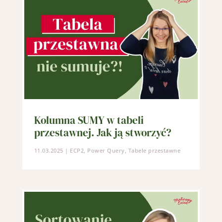
Close
this
modul
Kolumna SUMY w tabeli
przestawnej. Jak ją stworzyć?
11.03.2025
|
ECP2
,
Power Query
,
Tabele przestawne