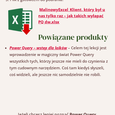
MalinowyExcel_Klient, który był u
nas tylko raz – jak takich wyłapać
PQ dw.xlsx
Powiązane produkty
Power Query – wstęp dla laików
– Celem tej lekcji jest
wprowadzenie w magiczny świat Power Query
wszystkich tych, którzy jeszcze nie mieli do czynienia z
tym cudownym narzędziem. Coś tam kiedyś słyszeli,
coś widzieli, ale jeszcze nic samodzielnie nie robili.
Jeżeli chcesz
lepiej
poznać
Power Query
,