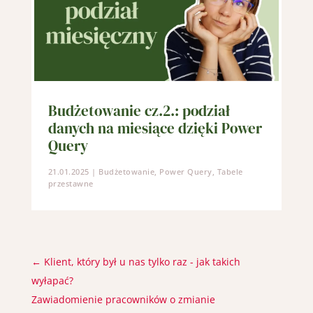
Budżetowanie cz.2.: podział
danych na miesiące dzięki Power
Query
21.01.2025
|
Budżetowanie
,
Power Query
,
Tabele
przestawne
←
Klient, który był u nas tylko raz - jak takich
wyłapać?
Zawiadomienie pracowników o zmianie