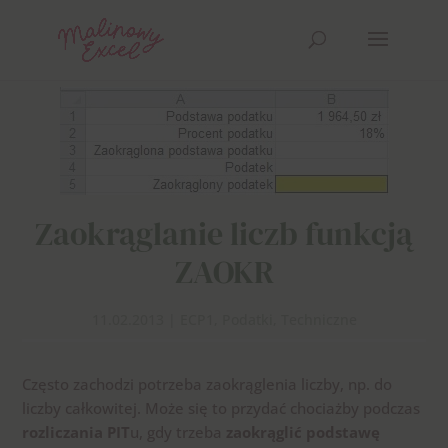
Zaokrąglanie liczb funkcją
ZAOKR
11.02.2013
|
ECP1
,
Podatki
,
Techniczne
Często zachodzi potrzeba zaokrąglenia liczby, np. do
liczby całkowitej. Może się to przydać chociażby podczas
rozliczania PIT
u, gdy trzeba
zaokrąglić podstawę