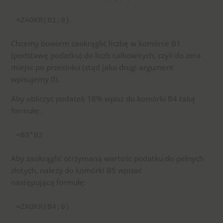
=ZAOKR(B1;0)
Chcemy bowiem zaokrąglić liczbę w komórce B1
(podstawę podatku) do liczb całkowitych, czyli do zera
miejsc po przecinku (stąd jako drugi argument
wpisujemy 0).
Aby obliczyć podatek 18% wpisz do komórki B4 taką
formułę:
=B3*B2
Aby zaokrąglić otrzymaną wartość podatku do pełnych
złotych, należy do komórki B5 wpisać
następującą formułę:
=ZAOKR(B4;0)