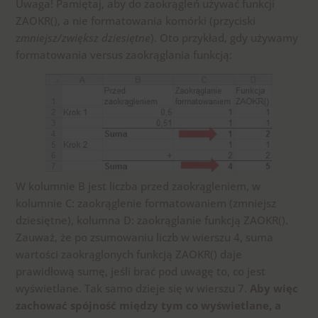
Uwaga! Pamiętaj, aby do zaokrągleń używać funkcji
ZAOKR(), a nie formatowania komórki (przyciski
z
mniejsz/zwiększ dziesiętne
). Oto przykład, gdy używamy
formatowania versus zaokrąglania funkcją:
W kolumnie B jest liczba przed zaokrągleniem, w
kolumnie C: zaokrąglenie formatowaniem (zmniejsz
dziesiętne), kolumna D: zaokrąglanie funkcją ZAOKR().
Zauważ, że po zsumowaniu liczb w wierszu 4, suma
wartości zaokrąglonych funkcją ZAOKR() daje
prawidłową sumę, jeśli brać pod uwagę to, co jest
wyświetlane. Tak samo dzieje się w wierszu 7.
Aby więc
zachować spójność między tym co wyświetlane, a