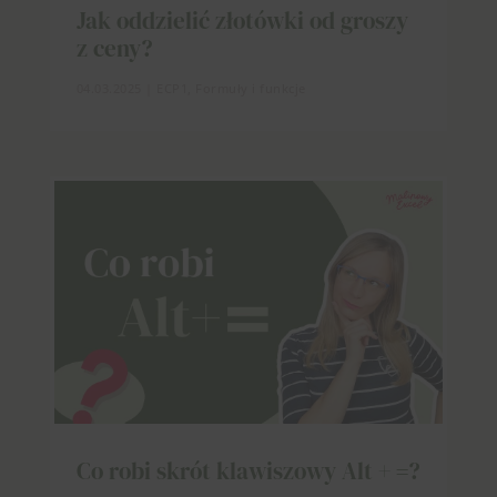
Jak oddzielić złotówki od groszy
z ceny?
04.03.2025
|
ECP1
,
Formuły i funkcje
Co robi skrót klawiszowy Alt + =?