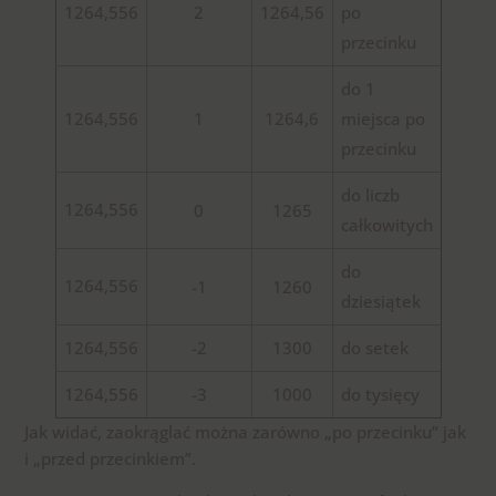
1264,556
2
1264,56
po
przecinku
do 1
1264,556
1
1264,6
miejsca po
przecinku
do liczb
1264,556
0
1265
całkowitych
do
1264,556
-1
1260
dziesiątek
1264,556
-2
1300
do setek
1264,556
-3
1000
do tysięcy
Jak widać, zaokrąglać można zarówno „po przecinku” jak
i „przed przecinkiem”.