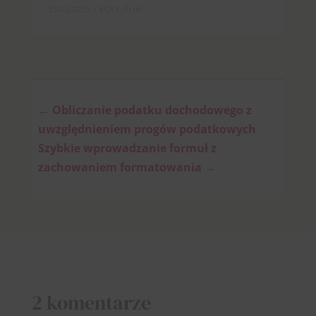
25.02.2025
|
ECP1
,
Triki
←
Obliczanie podatku dochodowego z
uwzględnieniem progów podatkowych
Szybkie wprowadzanie formuł z
zachowaniem formatowania
→
2 komentarze