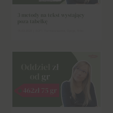
3 metody na tekst wystający
poza tabelkę
18.03.2025
|
ECP1
,
Formatowanie
,
Opcje
,
Triki