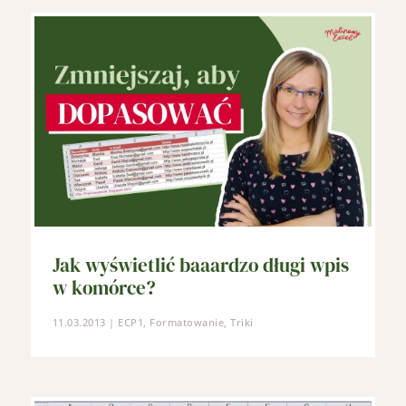
Jak wyświetlić baaardzo długi wpis
w komórce?
11.03.2013
|
ECP1
,
Formatowanie
,
Triki