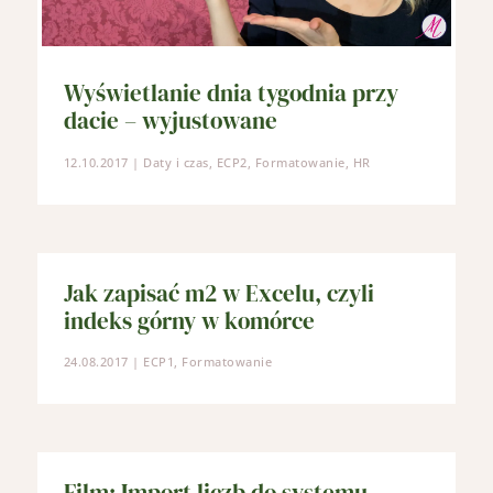
Wyświetlanie dnia tygodnia przy
dacie – wyjustowane
12.10.2017
|
Daty i czas
,
ECP2
,
Formatowanie
,
HR
Jak zapisać m2 w Excelu, czyli
indeks górny w komórce
24.08.2017
|
ECP1
,
Formatowanie
Film: Import liczb do systemu