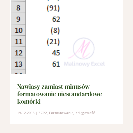
Nawiasy zamiast minusów –
formatowanie niestandardowe
komórki
19.12.2016
|
ECP2
,
Formatowanie
,
Księgowość