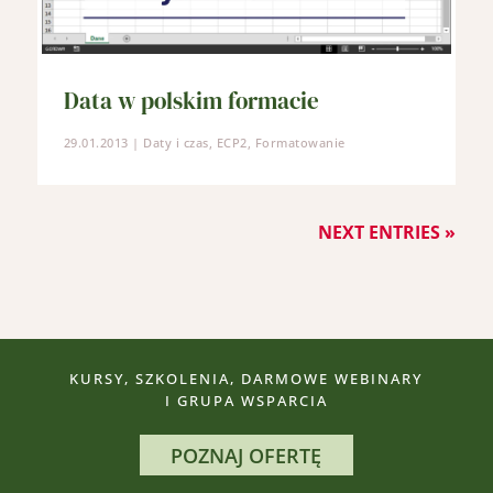
Data w polskim formacie
29.01.2013
|
Daty i czas
,
ECP2
,
Formatowanie
NEXT ENTRIES »
KURSY, SZKOLENIA, DARMOWE WEBINARY
I GRUPA WSPARCIA
POZNAJ OFERTĘ