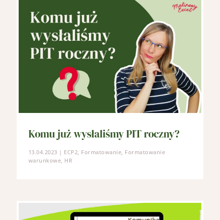
Komu już wysłaliśmy PIT roczny?
13.04.2023
|
ECP2
,
Formatowanie
,
Formatowanie
warunkowe
,
HR