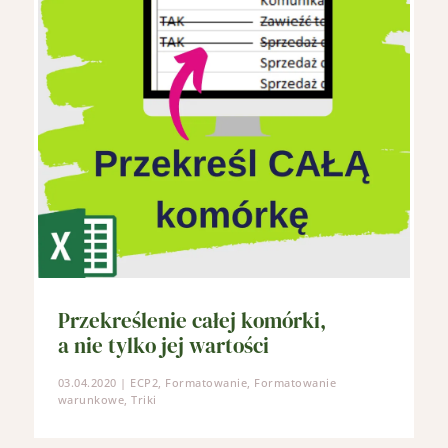
Przekreślenie całej komórki,
a nie tylko jej wartości
03.04.2020
|
ECP2
,
Formatowanie
,
Formatowanie
warunkowe
,
Triki