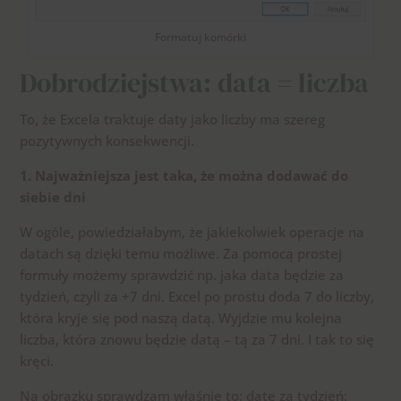
Formatuj komórki
Dobrodziejstwa: data = liczba
To, że Excela traktuje daty jako liczby ma szereg
pozytywnych konsekwencji.
1. Najważniejsza jest taka, że można dodawać do
siebie dni
W ogóle, powiedziałabym, że jakiekolwiek operacje na
datach są dzięki temu możliwe. Za pomocą prostej
formuły możemy sprawdzić np. jaka data będzie za
tydzień, czyli za +7 dni. Excel po prostu doda 7 do liczby,
która kryje się pod naszą datą. Wyjdzie mu kolejna
liczba, która znowu będzie datą – tą za 7 dni. I tak to się
kręci.
Na obrazku sprawdzam właśnie to: datę za tydzień: