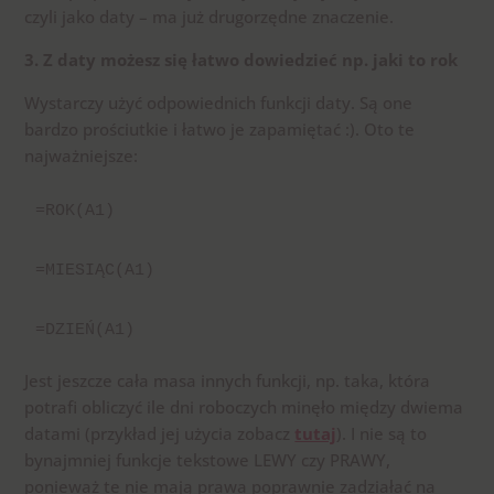
czyli jako daty – ma już drugorzędne znaczenie.
3. Z daty możesz się łatwo dowiedzieć np. jaki to rok
Wystarczy użyć odpowiednich funkcji daty. Są one
bardzo prościutkie i łatwo je zapamiętać :). Oto te
najważniejsze:
=ROK(A1)

=MIESIĄC(A1)

=DZIEŃ(A1)
Jest jeszcze cała masa innych funkcji, np. taka, która
potrafi obliczyć ile dni roboczych minęło między dwiema
datami (przykład jej użycia zobacz
tutaj
). I nie są to
bynajmniej funkcje tekstowe LEWY czy PRAWY,
ponieważ te nie mają prawa poprawnie zadziałać na