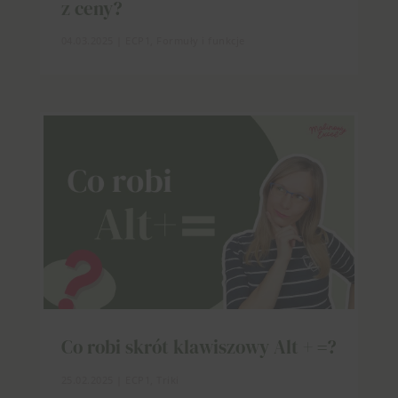
z ceny?
04.03.2025
|
ECP1
,
Formuły i funkcje
Co robi skrót klawiszowy Alt + =?
25.02.2025
|
ECP1
,
Triki