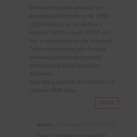
Drobna literówka wkradła się
do tekstu jeśli chodzi o rok 1900:
„Czyli oznacza to, że od dnia 1
stycznia 19000 minęło 43000 dni
(no, w sumie jeszcze nie minęło;)).”
Tak na marginesie jaka funkcja
pozwala podczas wpisywania
formuł podglądnąć wynik jej
działania.
Data którą podałaś dla 44000 to 18
czerwca 2020 roku.
REPLY
Malina
on 24 września 2017 at 23:35
Super, dziękuję za czujność!