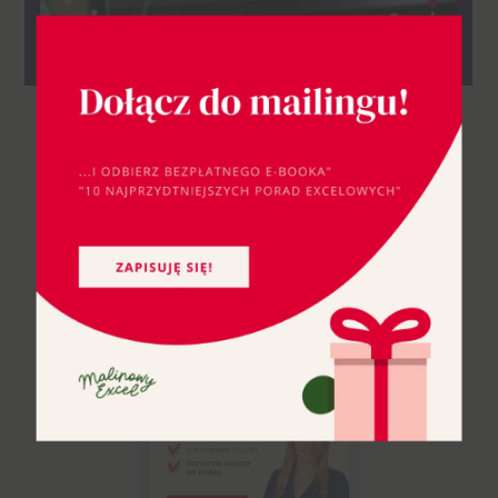
Jeżeli chcesz
lepiej
poznać
Excela na poziomie
podstawowym,
zobacz mój kurs
Excel w codziennej pracy
cz. 1
!