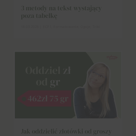
3 metody na tekst wystający
poza tabelkę
18.03.2025
|
ECP1
,
Formatowanie
,
Opcje
,
Triki
Jak oddzielić złotówki od groszy