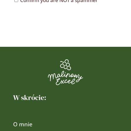
Confirm you are NOT a spammer
W skrócie:
O mnie