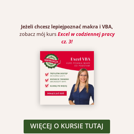
Jeżeli chcesz lepiejpoznać makra i VBA,
zobacz mój kurs
Excel w codziennej pracy
cz. 3
!
Close
this
WIĘCEJ O KURSIE TUTAJ
module