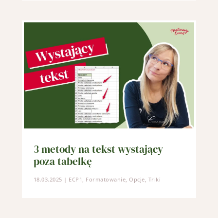
3 metody na tekst wystający
poza tabelkę
18.03.2025
|
ECP1
,
Formatowanie
,
Opcje
,
Triki