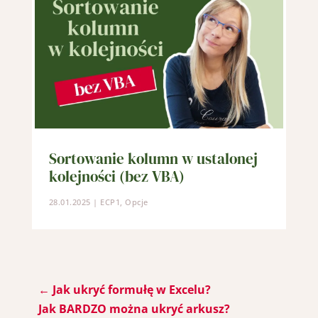
Sortowanie kolumn w ustalonej
kolejności (bez VBA)
28.01.2025
|
ECP1
,
Opcje
←
Jak ukryć formułę w Excelu?
Jak BARDZO można ukryć arkusz?