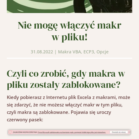
Nie mogę włączyć makr
w pliku!
31.08.2022
|
Makra VBA
,
ECP3
,
Opcje
Czyli co zrobić, gdy makra w
pliku zostały zablokowane?
Kiedy pobierasz z Internetu plik Excela z makrami, może
się zdarzyć, że nie możesz włączyć makr w tym pliku,
czyli makra są zablokowane. Pojawia się uroczy
czerwony pasek: