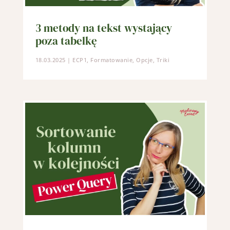
3 metody na tekst wystający
poza tabelkę
18.03.2025
|
ECP1
,
Formatowanie
,
Opcje
,
Triki