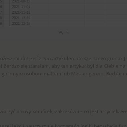
Wynik
esz mi dotrzeć z tym artykułem do szerszego grona? Jeś
Bardzo się starałam, aby ten artykuł był dla Ciebie na 
lij go innym osobom mailem lub Messengerem. Będzie mi
tworzyć nazwy komórek, zakresów i – co jest arcyciekawe
s tej lekcji nauczysz się korzystać z logiki bez użycia fu