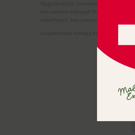
Wygodniejsze, ponieważ wpisuję prostą 
tym samym arkuszu! Powiem wręcz tak: w
odwoływać, bez zawracania sobie głow
Uzupełniona funkcją formatka wygląda