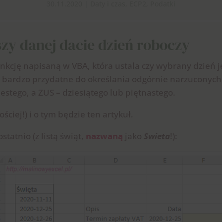
30.11.2020
|
Daty i czas
,
ECP2
,
Podatki
ższy danej dacie dzień roboczy
ję napisaną w VBA, która ustala czy wybrany dzień jest
 to bardzo przydatne do określania odgórnie narzuconych
estego, a ZUS – dziesiątego lub piętnastego.
ościej!) i o tym będzie ten artykuł.
tatnio (z listą świąt,
nazwaną
jako
Swieta
!):