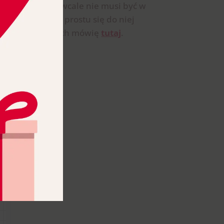
a świąt jest. A wcale nie musi być w
, arkusza, i po prostu się do niej
zwy! Więcej o nich mówię
tutaj
.