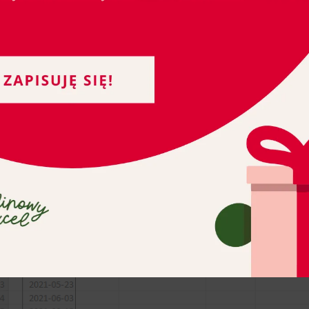
nazwę, a nie muszę się męczyć z określaniem gdzie list
 praktyce najlepiej jest ją wrzucać do innego, ukrytego
y, gdzie ona dokładnie jest… Tak cudownie działają na
 tak: