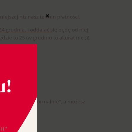
niejszej niż nasz termin płatności.
Close
this
module
24 grudnia. I oddalać się będę od niej
dzie to 25 (w grudniu to akurat nie ;)),
podać. Możesz „normalnie”, a możesz
dniejsze.