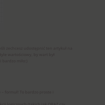
li zechcesz udostępnić ten artykuł na
tyle wartościowy, by wart był
 bardzo miło:)
 – formuł! To bardzo proste i
nkcji logicznych (takich jak ORAZ czy