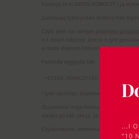
Funkcja ta to DZIEŃ.ROBOCZY i ją wyko
Zastosuję tylko jeden drobny trik: będę
Czyli, jeśli np. termin płatności przyp
o 1 dzień roboczy. Jest to o tyle genia
a może dopiero któryś kolejny dzień.
Formuła wygląda tak:
=DZIEŃ.ROBOCZY(E6-1;1;Swieta)
I tyle! Geniusz, doprawdy.
Oczywiście moja formuła zawiera nazwa
nazwa go tak, jak ja. Ja zdecydowanie b
Czytelniejsze, ponieważ od razu wiado