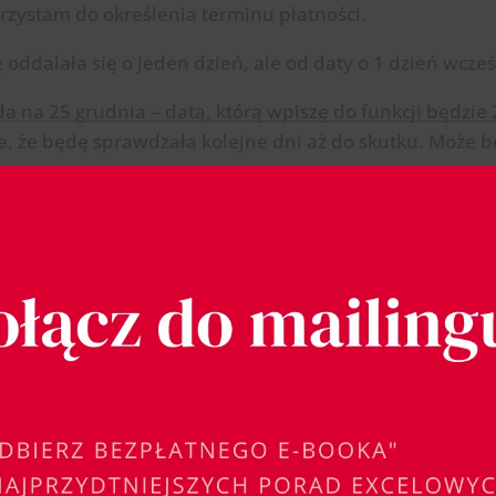
rzystam do określenia terminu płatności.
 oddalała się o jeden dzień, ale od daty o 1 dzień wcześ
ada na 25 grudnia – datą, którą wpiszę do funkcji będzie 
lne, że będę sprawdzała kolejne dni aż do skutku. Może bę
ny zakres świąt, który koniecznie musimy tej funkcji 
ardziej wolę nazywać, gdyż jest to czytelniejsze i wygo
mo, że chodzi o święta.