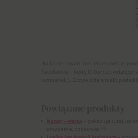
Na koniec mam do Ciebie prośbę: pomoż
Facebooku – będę Ci bardzo wdzięczna! 
wzmianki ;). Oczywiście śmiało podeś
Powiązane produkty
Nazwy – wstęp
– pokazuję tutaj jak s
przydatne, zobaczysz 🙂
Logika bez funkcji logicznych
– podcza