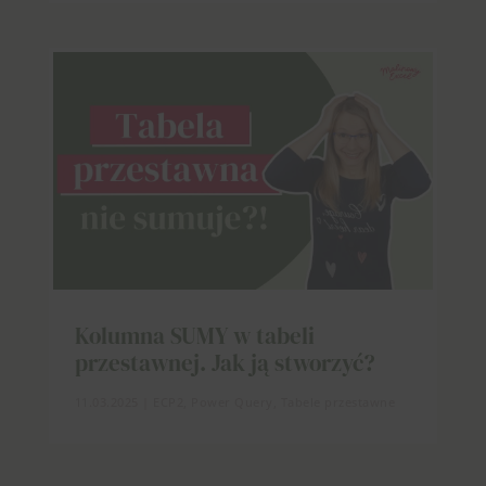
Kolumna SUMY w tabeli
przestawnej. Jak ją stworzyć?
11.03.2025
|
ECP2
,
Power Query
,
Tabele przestawne