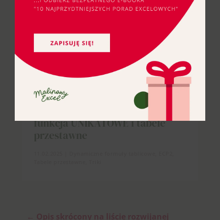
Liczba unikatowych wartości:
funkcja UNIKATOWE i tabele
przestawne
11.02.2025
|
Dynamiczne formuły tablicowe
,
ECP2
,
Tabele przestawne
,
Triki
←
Opis skrócony na liście rozwijanej