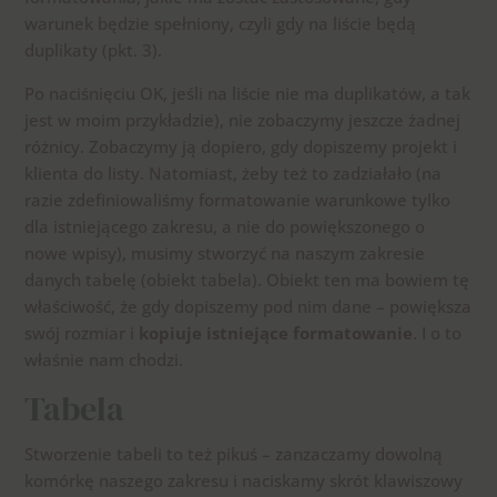
warunek będzie spełniony, czyli gdy na liście będą
duplikaty (pkt. 3).
Po naciśnięciu OK, jeśli na liście nie ma duplikatów, a tak
jest w moim przykładzie), nie zobaczymy jeszcze żadnej
różnicy. Zobaczymy ją dopiero, gdy dopiszemy projekt i
klienta do listy. Natomiast, żeby też to zadziałało (na
razie zdefiniowaliśmy formatowanie warunkowe tylko
dla istniejącego zakresu, a nie do powiększonego o
nowe wpisy), musimy stworzyć na naszym zakresie
danych tabelę (obiekt tabela). Obiekt ten ma bowiem tę
właściwość, że gdy dopiszemy pod nim dane – powiększa
swój rozmiar i
kopiuje istniejące formatowanie
. I o to
właśnie nam chodzi.
Tabela
Stworzenie tabeli to też pikuś – zanzaczamy dowolną
komórkę naszego zakresu i naciskamy skrót klawiszowy