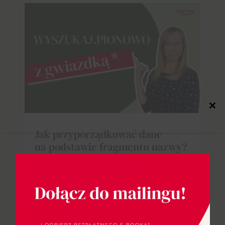
Close
this
modul
Jak przyporządkować dane
na podstawie fragmentu nazwy?
18.02.2025
|
ECP2
,
Formuły i funkcje