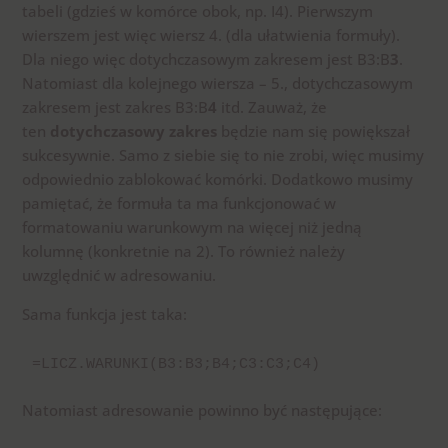
tabeli (gdzieś w komórce obok, np. I4). Pierwszym
wierszem jest więc wiersz 4. (dla ułatwienia formuły).
Dla niego więc dotychczasowym zakresem jest B3:B
3
.
Natomiast dla kolejnego wiersza – 5., dotychczasowym
zakresem jest zakres B3:B
4
itd. Zauważ, że
ten
dotychczasowy zakres
będzie nam się powiększał
sukcesywnie. Samo z siebie się to nie zrobi, więc musimy
odpowiednio zablokować komórki. Dodatkowo musimy
pamiętać, że formuła ta ma funkcjonować w
formatowaniu warunkowym na więcej niż jedną
kolumnę (konkretnie na 2). To również należy
uwzględnić w adresowaniu.
Sama funkcja jest taka:
=LICZ.WARUNKI(B3:B3;B4;C3:C3;C4)
Natomiast adresowanie powinno być następujące: