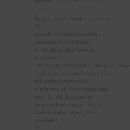
Malina
on 5 października 2018 at
15:27
Magda, Super, bardzo się cieszę
🙂
Odnośnie numeru wiersza
(arkusza), to przychodzi
mi do głowy taka formuła
tablicowa:
=PODAJ.POZYCJĘ(B4&C4;tbProjekty[Projek
Zakładając, że tabela nazywa się
tbProjekty i zaczyna się
w wierszu jak na formatce (stąd
jest +3). Jeśli Zaczyna się
od początku arkusza – trzeba
będzie dodać tylko 1, dla
nagłówka.
🙂