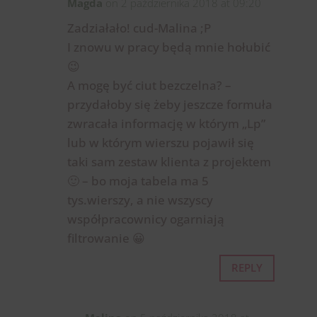
Magda
on 2 października 2018 at 09:20
Zadziałało! cud-Malina ;P
I znowu w pracy będą mnie hołubić
😉
A mogę być ciut bezczelna? –
przydałoby się żeby jeszcze formuła
zwracała informację w którym „Lp”
lub w którym wierszu pojawił się
taki sam zestaw klienta z projektem
🙂 – bo moja tabela ma 5
tys.wierszy, a nie wszyscy
współpracownicy ogarniają
filtrowanie 😀
REPLY