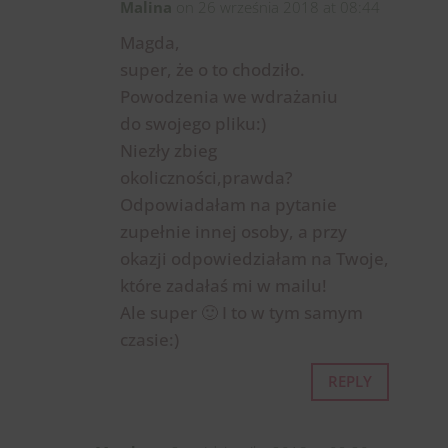
Malina
on 26 września 2018 at 08:44
Magda,
super, że o to chodziło.
Powodzenia we wdrażaniu
do swojego pliku:)
Niezły zbieg
okoliczności,prawda?
Odpowiadałam na pytanie
zupełnie innej osoby, a przy
okazji odpowiedziałam na Twoje,
które zadałaś mi w mailu!
Ale super 🙂 I to w tym samym
czasie:)
REPLY