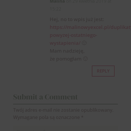
Malina
on 29 kwietnia 2019 at
15:22
Hej, no to wpis już jest:
https://malinowyexcel.pl/duplikat
powyzej-ostatniego-
wystapienia/
🙂
Mam nadzieję,
że pomogłam 🙂
REPLY
Submit a Comment
Twój adres e-mail nie zostanie opublikowany.
Wymagane pola są oznaczone
*