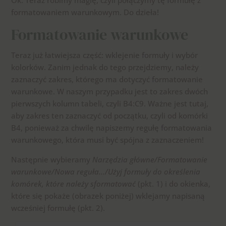
Ok. Teraz robimy magię, czyli połączymy tę formułę z
formatowaniem warunkowym. Do dzieła!
Formatowanie warunkowe
Teraz już łatwiejsza część: wklejenie formuły i wybór
kolorków. Zanim jednak do tego przejdziemy, należy
zaznaczyć zakres, którego ma dotyczyć formatowanie
warunkowe. W naszym przypadku jest to zakres dwóch
pierwszych kolumn tabeli, czyli B4:C9. Ważne jest tutaj,
aby zakres ten zaznaczyć od początku, czyli od komórki
B4, ponieważ za chwilę napiszemy regułę formatowania
warunkowego, która musi być spójna z zaznaczeniem!
Następnie wybieramy
Narzędzia główne/Formatowanie
warunkowe/Nowa reguła…/Użyj formuły do określenia
komórek, które należy sformatować
(pkt. 1) i do okienka,
które się pokaże (obrazek poniżej) wklejamy napisaną
wcześniej formułę (pkt. 2).