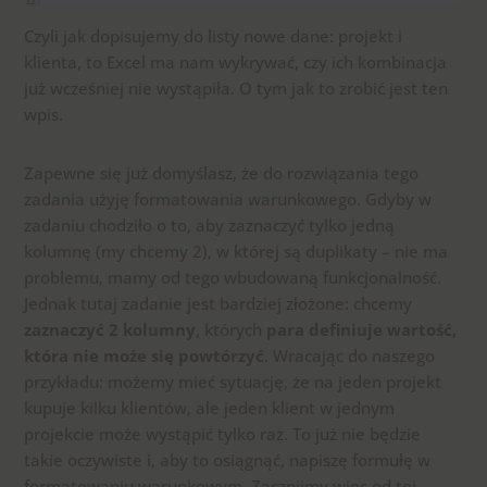
Czyli jak dopisujemy do listy nowe dane: projekt i
klienta, to Excel ma nam wykrywać, czy ich kombinacja
już wcześniej nie wystąpiła. O tym jak to zrobić jest ten
wpis.
Zapewne się już domyślasz, że do rozwiązania tego
zadania użyję formatowania warunkowego. Gdyby w
zadaniu chodziło o to, aby zaznaczyć tylko jedną
kolumnę (my chcemy 2), w której są duplikaty – nie ma
problemu, mamy od tego wbudowaną funkcjonalność.
Jednak tutaj zadanie jest bardziej złożone: chcemy
zaznaczyć 2 kolumny
, których
para definiuje wartość,
która nie może się powtórzyć
. Wracając do naszego
przykładu: możemy mieć sytuację, że na jeden projekt
kupuje kilku klientów, ale jeden klient w jednym
projekcie może wystąpić tylko raz. To już nie będzie
takie oczywiste i, aby to osiągnąć, napiszę formułę w
formatowaniu warunkowym. Zacznijmy więc od tej