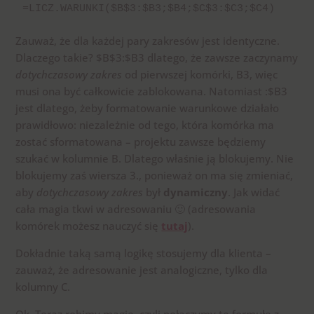
=LICZ.WARUNKI($B$3:$B3;$B4;$C$3:$C3;$C4)
Zauważ, że dla każdej pary zakresów jest identyczne.
Dlaczego takie? $B$3:$B3 dlatego, że zawsze zaczynamy
dotychczasowy zakres
od pierwszej komórki, B3, więc
musi ona być całkowicie zablokowana. Natomiast :$B3
jest dlatego, żeby formatowanie warunkowe działało
prawidłowo: niezależnie od tego, która komórka ma
zostać sformatowana – projektu zawsze będziemy
szukać w kolumnie B. Dlatego właśnie ją blokujemy. Nie
blokujemy zaś wiersza 3., ponieważ on ma się zmieniać,
aby
dotychczasowy zakres
był
dynamiczny
. Jak widać
cała magia tkwi w adresowaniu 🙂 (adresowania
komórek możesz nauczyć się
tutaj
).
Dokładnie taką samą logikę stosujemy dla klienta –
zauważ, że adresowanie jest analogiczne, tylko dla
kolumny C.