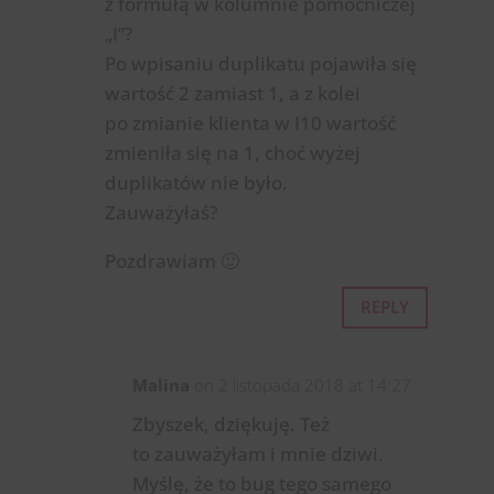
z formułą w kolumnie pomocniczej
„I”?
Po wpisaniu duplikatu pojawiła się
wartość 2 zamiast 1, a z kolei
po zmianie klienta w I10 wartość
zmieniła się na 1, choć wyżej
duplikatów nie było.
Zauważyłaś?
Pozdrawiam 🙂
REPLY
Malina
on 2 listopada 2018 at 14:27
Zbyszek, dziękuję. Też
to zauważyłam i mnie dziwi.
Myślę, że to bug tego samego