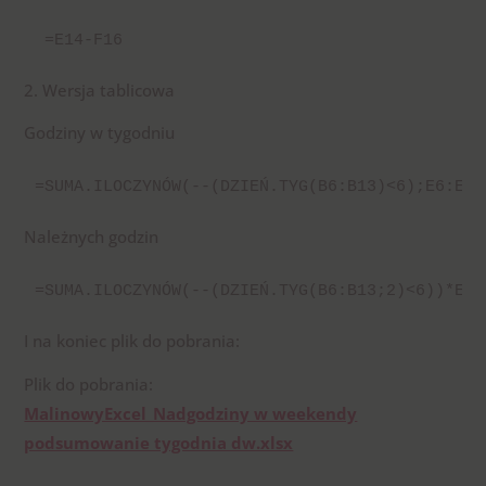
 =E14-F16
2. Wersja tablicowa
Godziny w tygodniu
=SUMA.ILOCZYNÓW(--(DZIEŃ.TYG(B6:B13)<6);E6:E13
Należnych godzin
=SUMA.ILOCZYNÓW(--(DZIEŃ.TYG(B6:B13;2)<6))*E3
I na koniec plik do pobrania:
Plik do pobrania:
MalinowyExcel_Nadgodziny w weekendy
podsumowanie tygodnia dw.xlsx