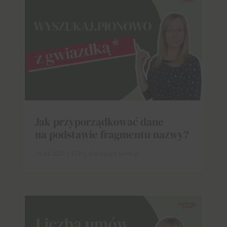
Jak przyporządkować dane
na podstawie fragmentu nazwy?
18.02.2025
|
ECP2
,
Formuły i funkcje