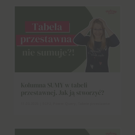
Kolumna SUMY w tabeli
przestawnej. Jak ją stworzyć?
11.03.2025
|
ECP2
,
Power Query
,
Tabele przestawne