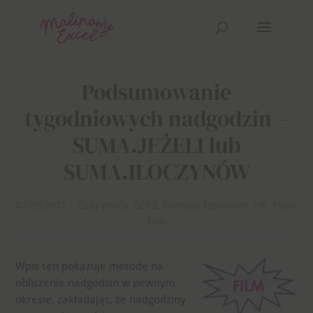
Podsumowanie
tygodniowych nadgodzin –
SUMA.JEŻELI lub
SUMA.ILOCZYNÓW
07.09.2017
|
Czas pracy
,
ECP2
,
Formuły tablicowe
,
HR
,
Tylko
film
Wpis ten pokazuje metodę na
obliczenie nadgodzin w pewnym
okresie, zakładając, że nadgodziny