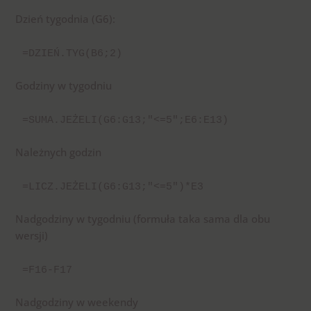
Dzień tygodnia (G6):
=DZIEŃ.TYG(B6;2)
Godziny w tygodniu
=SUMA.JEŻELI(G6:G13;"<=5";E6:E13)
Należnych godzin
=LICZ.JEŻELI(G6:G13;"<=5")*E3
Nadgodziny w tygodniu (formuła taka sama dla obu
wersji)
=F16-F17
Nadgodziny w weekendy