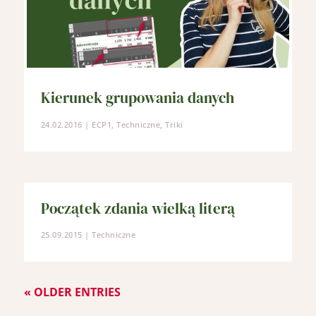
Kierunek grupowania danych
24.02.2016
|
ECP1
,
Techniczne
,
Triki
Początek zdania wielką literą
25.09.2015
|
Techniczne
« OLDER ENTRIES