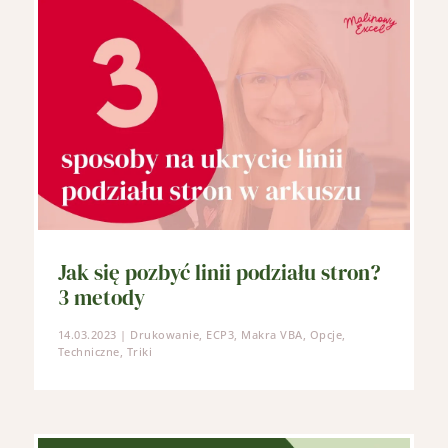
Jak się pozbyć linii podziału stron?
3 metody
14.03.2023
|
Drukowanie
,
ECP3
,
Makra VBA
,
Opcje
,
Techniczne
,
Triki