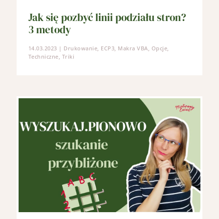
Jak się pozbyć linii podziału stron?
3 metody
14.03.2023
|
Drukowanie
,
ECP3
,
Makra VBA
,
Opcje
,
Techniczne
,
Triki