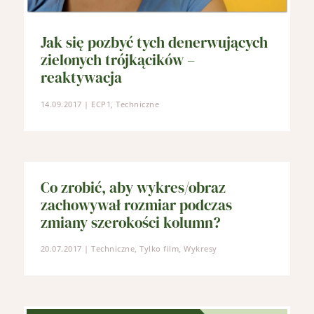
Jak się pozbyć tych denerwujących
zielonych trójkącików –
reaktywacja
14.09.2017
|
ECP1
,
Techniczne
Co zrobić, aby wykres/obraz
zachowywał rozmiar podczas
zmiany szerokości kolumn?
20.07.2017
|
Techniczne
,
Tylko film
,
Wykresy