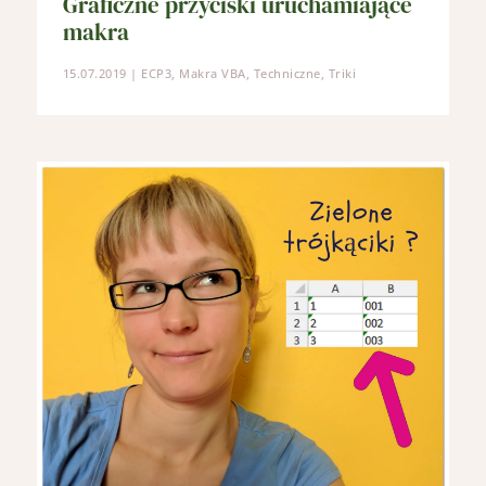
Graficzne przyciski uruchamiające
makra
15.07.2019
|
ECP3
,
Makra VBA
,
Techniczne
,
Triki