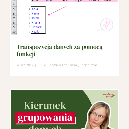
Transpozycja danych za pomocą
funkcji
20.02.2017
|
ECP2
,
Formuły tablicowe
,
Techniczne