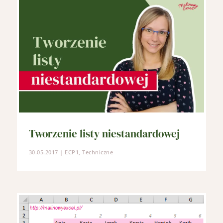
Tworzenie listy niestandardowej
30.05.2017
|
ECP1
,
Techniczne