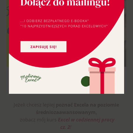
Jeżeli chcesz
lepiej
poznać
Excela na poziomie
średniozaawansowanym,
zobacz mój kurs
Excel w codziennej pracy
cz. 2
!