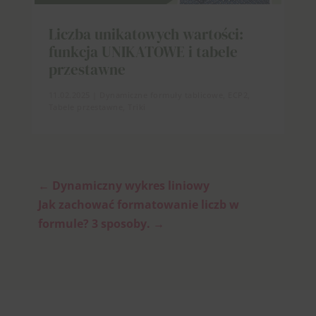
Liczba unikatowych wartości:
funkcja UNIKATOWE i tabele
przestawne
11.02.2025
|
Dynamiczne formuły tablicowe
,
ECP2
,
Tabele przestawne
,
Triki
←
Dynamiczny wykres liniowy
Jak zachować formatowanie liczb w
formule? 3 sposoby.
→