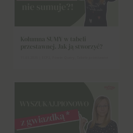
Kolumna SUMY w tabeli
przestawnej. Jak ją stworzyć?
11.03.2025
|
ECP2
,
Power Query
,
Tabele przestawne