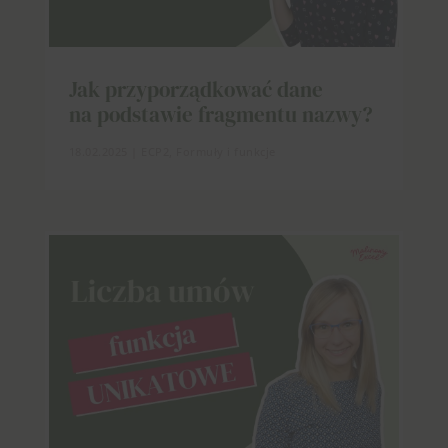
Jak przyporządkować dane
na podstawie fragmentu nazwy?
18.02.2025
|
ECP2
,
Formuły i funkcje