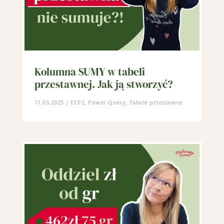
Kolumna SUMY w tabeli
przestawnej. Jak ją stworzyć?
11.03.2025
|
ECP2
,
Power Query
,
Tabele przestawne