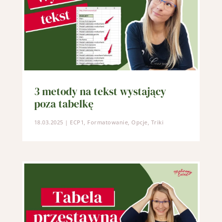
3 metody na tekst wystający
poza tabelkę
18.03.2025
|
ECP1
,
Formatowanie
,
Opcje
,
Triki