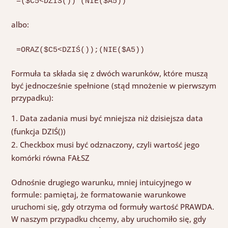
=($C5<DZIŚ())*(NIE($A5))
albo:
=ORAZ($C5<DZIŚ());(NIE($A5))
Formuła ta składa się z dwóch warunków, które muszą
być jednocześnie spełnione (stąd mnożenie w pierwszym
przypadku):
Data zadania musi być mniejsza niż dzisiejsza data
(funkcja DZIŚ())
Checkbox musi być odznaczony, czyli wartość jego
komórki równa FAŁSZ
Odnośnie drugiego warunku, mniej intuicyjnego w
formule: pamiętaj, że formatowanie warunkowe
uruchomi się, gdy otrzyma od formuły wartość PRAWDA.
W naszym przypadku chcemy, aby uruchomiło się, gdy