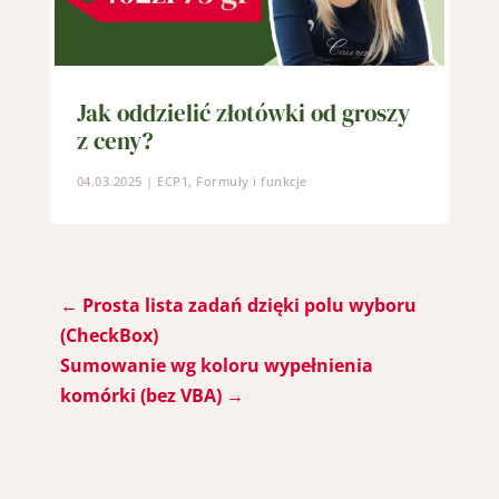
Jak oddzielić złotówki od groszy
z ceny?
04.03.2025
|
ECP1
,
Formuły i funkcje
←
Prosta lista zadań dzięki polu wyboru
(CheckBox)
Sumowanie wg koloru wypełnienia
komórki (bez VBA)
→