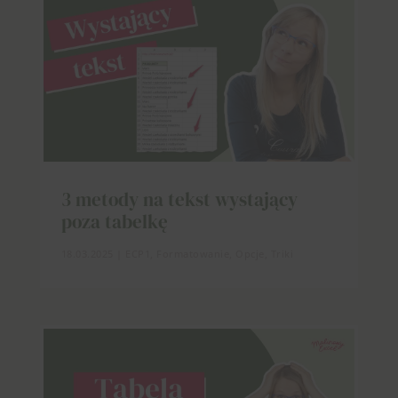
3 metody na tekst wystający
poza tabelkę
18.03.2025
|
ECP1
,
Formatowanie
,
Opcje
,
Triki