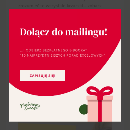
zrozumieć te wszystkie krzaczki – zobacz
webinar o formatowaniu
niestandardowym
, który prowadziłam
w lutym 2019:
Poniżej plik z gotowcem do pobrania:
MalinowyExcel WYSZUKAJ.PIONOWO
PODAJ.POZYCJĘ i niewyświetlanie zer
dw.xlsx
I wersja wideo tego wpisu (pokazuję na nim
alternatywę z funkcjami INDEKS
i PODAJ.POZYCJĘ):