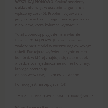
WYSZUKAJ.PIONOWO
. Szukać będziemy
dokładnie
, więc w ostatnim argumencie
wpiszemy zero (0). Problem pojawia się
jedynie przy trzecim argumencie, ponieważ
nie wiemy, którą kolumnę wyświetlić.
Tutaj z pomocą przyjdzie nam właśnie
funkcja
PODAJ.POZYCJĘ
, której każemy
znaleźć nasz model w wierszu nagłówkowym
tabeli. Funkcja ta wyświetli jedynie numer
komórki, w której znajduje się nasz model,
a będzie to niejednoczenie numer kolumny,
którego potrzebuje
od nas WYSZUKAJ.PIONOWO. Tadam!
Formułą jest następująca (C4):
=JEŻELI.BŁĄD(WYSZUKAJ.PIONOWO($A$2;$A$16:
Wszystko wrzuciłam jeszcze