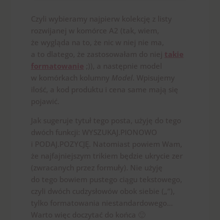
Czyli wybieramy najpierw kolekcję z listy
rozwijanej w komórce A2 (tak, wiem,
że wygląda na to, że nic w niej nie ma,
a to dlatego, że zastosowałam do niej
takie
formatowanie
;)), a następnie model
w komórkach kolumny
Model
. Wpisujemy
ilość, a kod produktu i cena same mają się
pojawić.
Jak sugeruje tytuł tego posta, użyję do tego
dwóch funkcji: WYSZUKAJ.PIONOWO
i PODAJ.POZYCJĘ. Natomiast powiem Wam,
że najfajniejszym trikiem będzie ukrycie zer
(zwracanych przez formuły). Nie użyję
do tego bowiem pustego ciągu tekstowego,
czyli dwóch cudzysłowów obok siebie („”),
tylko formatowania niestandardowego…
Warto więc doczytać do końca 🙂