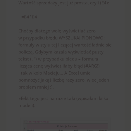
Wartość sprzedaży jest już prosta, czyli (E4):
=B4*D4
Choćby dlatego wolę wyświetlać zero
w przypadku błędu WYSZUKAJ.PIONOWO:
formuły w stylu tej liczącej wartość ładnie się
policzą. Gdybym kazała wyświetlać pusty
tekst („”) w przypadku błędu – formuła
licząca cenę wyświetliłaby błąd (#ARG!)
i tak w koło Macieju… A Excel umie
pomnożyć jakąś liczbę razy zero, wiec jeden
problem mniej :).
Efekt tego jest na razie taki (wpisałam kilka
modeli):