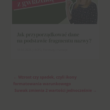
Jak przyporządkować dane
na podstawie fragmentu nazwy?
18.02.2025
|
ECP2
,
Formuły i funkcje
←
Wzrost czy spadek, czyli ikony
formatowania warunkowego
Suwak zmienia 2 wartości jednocześnie
→