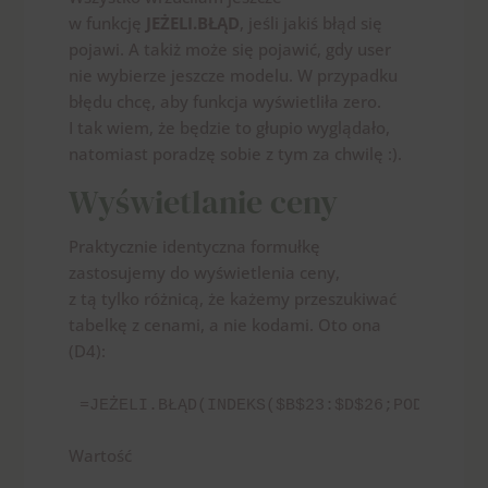
w funkcję
JEŻELI.BŁĄD
, jeśli jakiś błąd się
pojawi. A takiż może się pojawić, gdy user
nie wybierze jeszcze modelu. W przypadku
błędu chcę, aby funkcja wyświetliła zero.
I tak wiem, że będzie to głupio wyglądało,
natomiast poradzę sobie z tym za chwilę :).
Wyświetlanie ceny
Praktycznie identyczna formułkę
zastosujemy do wyświetlenia ceny,
z tą tylko różnicą, że każemy przeszukiwać
tabelkę z cenami, a nie kodami. Oto ona
(D4):
=JEŻELI.BŁĄD(INDEKS($B$23:$D$26;PODAJ.POZ
Wartość