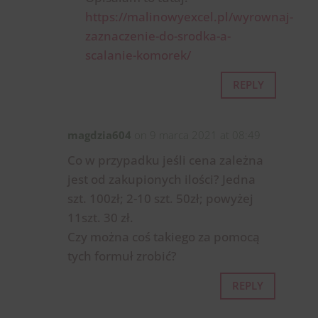
https://malinowyexcel.pl/wyrownaj-
zaznaczenie-do-srodka-a-
scalanie-komorek/
REPLY
magdzia604
on 9 marca 2021 at 08:49
Co w przypadku jeśli cena zależna
jest od zakupionych ilości? Jedna
szt. 100zł; 2-10 szt. 50zł; powyżej
11szt. 30 zł.
Czy można coś takiego za pomocą
tych formuł zrobić?
REPLY