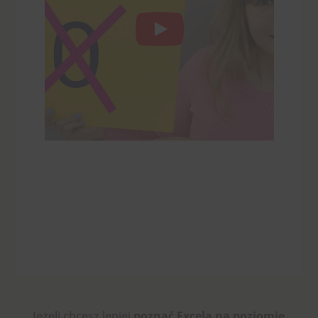
Jeżeli chcesz
lepiej
poznać
Excela na poziomie