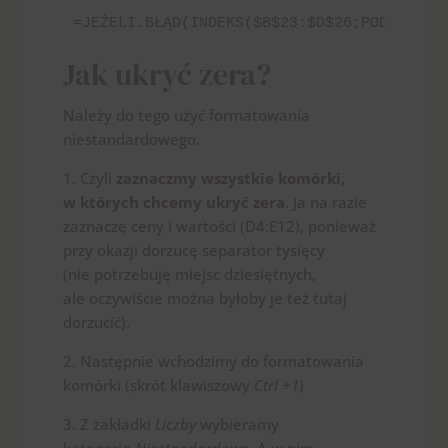
=JEŻELI.BŁĄD(INDEKS($B$23:$D$26;PODAJ.POZ
Jak ukryć zera?
Należy do tego użyć formatowania
niestandardowego.
1. Czyli
zaznaczmy wszystkie komórki,
w których chcemy ukryć zera
. Ja na razie
zaznaczę ceny i wartości (D4:E12), ponieważ
przy okazji dorzucę separator tysięcy
(nie potrzebuję miejsc dziesiętnych,
ale oczywiście można byłoby je też tutaj
dorzucić).
2. Następnie wchodzimy do formatowania
komórki (skrót klawiszowy
Ctrl +1
)
3. Z zakładki
Liczby
wybieramy