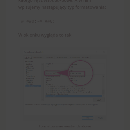
kategorię
Niestandardowe
. A w nim
wpisujemy następujący typ formatowania:
# ##0;-# ##0;
W okienku wygląda to tak:
Formatowanie niestandardowe