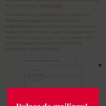
był od dynamiczny –
zobacz tutaj
.
5. Ostatnia rzecz, o jaką warto tutaj się pokusić, to
filtrowanie kategorii
produktów za pomocą
fragmentatora
(można też filtrem oczywiście, jednak
fragmentatorem łatwiej i przyjaźniej). Fragmentator to
filtr tabeli, więc aby go dodać – należy ustawić się w
tabeli, a następnie menu
Projekt tabeli/Wstaw
fragmentator
i wybrać
Kategoria
.
Close
this
modul