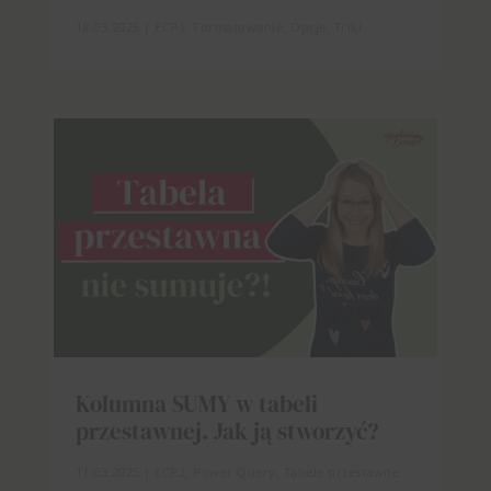
18.03.2025
|
ECP1
,
Formatowanie
,
Opcje
,
Triki
Kolumna SUMY w tabeli
przestawnej. Jak ją stworzyć?
11.03.2025
|
ECP2
,
Power Query
,
Tabele przestawne