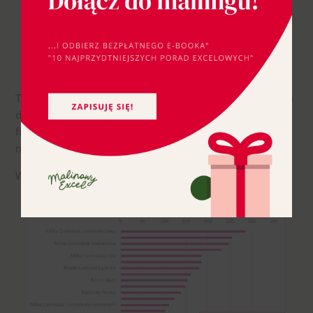
Wstawianie fragmentatora
Tylko uwaga! Wstawienie fragmentatora zlikwiduje nam
dotychczasowe filtrowanie wartości! Trzeba będzie je
filtrować jeszcze raz, albo – jeśli chcesz fragmentator –
najpierw go wstaw, a potem filtruj.
Wszystko razem wzięte wygląda następująco: