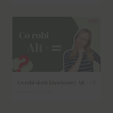
Co robi skrót klawiszowy Alt + =?
25.02.2025
|
ECP1
,
Triki