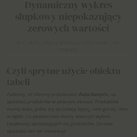
Dynamiczny wykres
słupkowy niepokazujący
zerowych wartości
04.11.2019
|
Analizy sprzedaży
,
ECP2
,
Tabele
,
Triki
,
Wykresy
Czyli sprytne użycie obiektu
tabeli
Załóżmy, że chcemy przedstawić
dużo danych
, np.
sprzedaż produktów w pewnym okresie. Produktów
mamy dużo, jedne się sprzedają lepiej, inne gorzej, inne
w ogóle. Co pewien czas mamy stworzyć wykres
(słupkowy) sprzedających się produktów. Zerowa
sprzedaż nas nie interesuje.