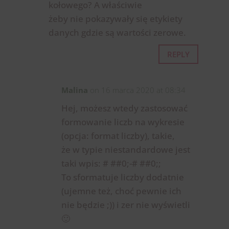
kołowego? A właściwie
żeby nie pokazywały się etykiety
danych gdzie są wartości zerowe.
REPLY
Malina
on 16 marca 2020 at 08:34
Hej, możesz wtedy zastosować
formowanie liczb na wykresie
(opcja: format liczby), takie,
że w typie niestandardowe jest
taki wpis: # ##0;-# ##0;;
To sformatuje liczby dodatnie
(ujemne też, choć pewnie ich
nie będzie ;)) i zer nie wyświetli
🙂